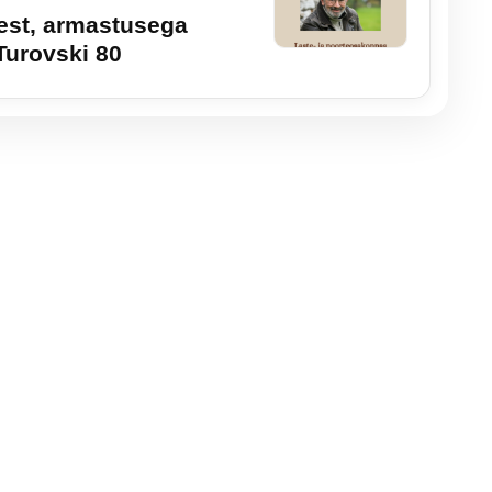
st, armastusega
Turovski 80