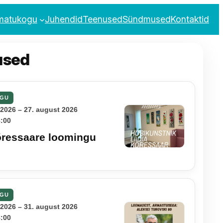
matukogu
Juhendid
Teenused
Sündmused
Kontaktid
used
GU
2026 – 27. august 2026
8:00
õressaare loomingu
GU
2026 – 31. august 2026
8:00