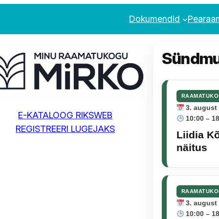
Dokumendid
Pearaa
Sündm
RAAMATUKO
3. august 
E-KATALOOG RIKSWEB
10:00 – 1
REGISTREERI LUGEJAKS
Liidia K
näitus
RAAMATUKO
3. august 
10:00 – 1